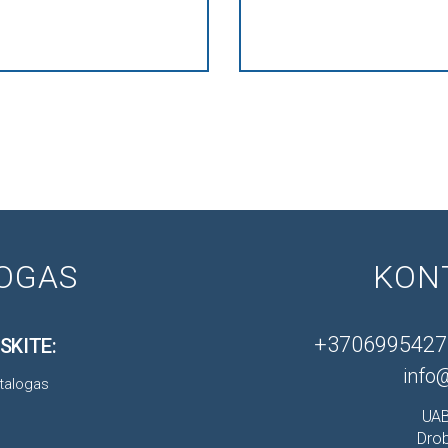
OGAS
KON
+3706995427
SKITE:
info@
UAB
Drob