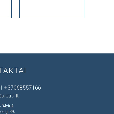
TAKTAI
1 +37068557166
aletra.lt
 "Aletra"
ės g. 39,