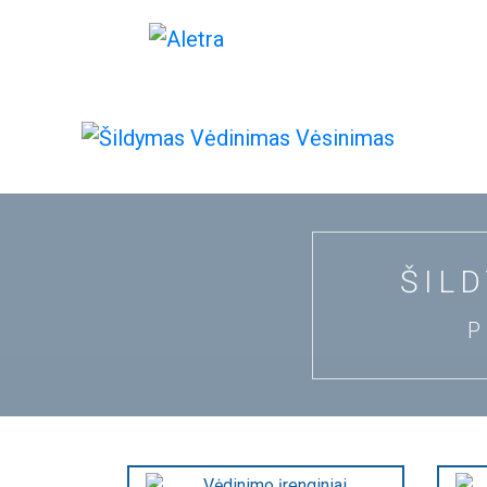
ŠIL
P