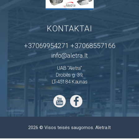
KONTAKTAI
+37069954271 +37068557166
info@aletra.lt
UAB "Aletra"
Drobės g. 39,
LT-45184 Kaunas
2026 © Visos teisės saugomos.
Aletra.lt